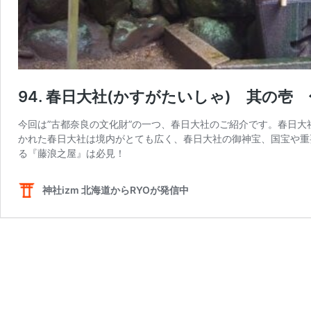
94. 春日大社(かすがたいしゃ) 其の壱
今回は”古都奈良の文化財”の一つ、春日大社のご紹介です。春日大
かれた春日大社は境内がとても広く、春日大社の御神宝、国宝や重
る『藤浪之屋』は必見！
神社izm 北海道からRYOが発信中