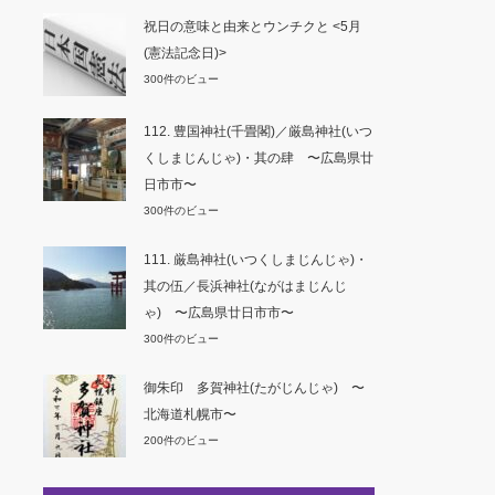
祝日の意味と由来とウンチクと <5月
(憲法記念日)>
300件のビュー
112. 豊国神社(千畳閣)／厳島神社(いつ
くしまじんじゃ)・其の肆 〜広島県廿
日市市〜
300件のビュー
111. 厳島神社(いつくしまじんじゃ)・
其の伍／長浜神社(ながはまじんじ
ゃ) 〜広島県廿日市市〜
300件のビュー
御朱印 多賀神社(たがじんじゃ) 〜
北海道札幌市〜
200件のビュー