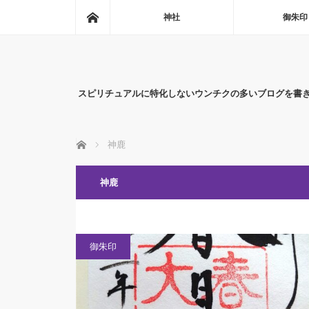
ホーム
神社
御朱印
スピリチュアルに特化しないウンチクの多いブログを書
ホーム
神鹿
神鹿
御朱印