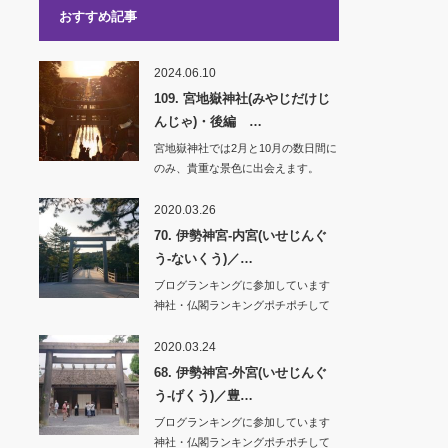
おすすめ記事
2024.06.10
109. 宮地嶽神社(みやじだけじ
んじゃ)・後編 …
宮地嶽神社では2月と10月の数日間に
のみ、貴重な景色に出会えます。
「光の道」と名…
2020.03.26
70. 伊勢神宮-内宮(いせじんぐ
う-ないくう)／…
ブログランキングに参加しています
神社・仏閣ランキングポチポチして
いただけ…
2020.03.24
68. 伊勢神宮-外宮(いせじんぐ
う-げくう)／豊…
ブログランキングに参加しています
神社・仏閣ランキングポチポチして