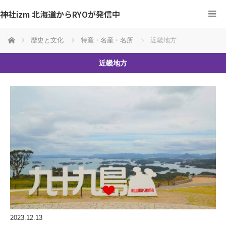
神社izm 北海道からRYOが発信中
ホーム
歴史と文化
特産・名産・名所
近畿地方
近畿地方
2023.12.13