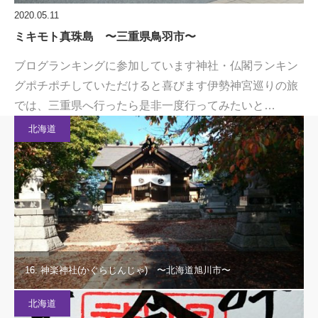
2020.05.11
ミキモト真珠島 〜三重県鳥羽市〜
ブログランキングに参加しています神社・仏閣ランキン
グポチポチしていただけると喜びます伊勢神宮巡りの旅
では、三重県へ行ったら是非一度行ってみたいと…
北海道
16. 神楽神社(かぐらじんじゃ) 〜北海道旭川市〜
北海道