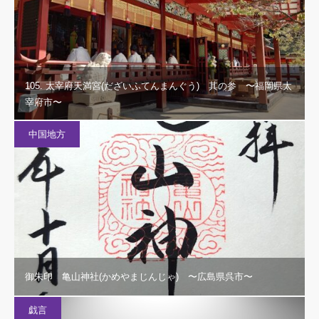
105. 太宰府天満宮(だざいふてんまんぐう) 其の参 〜福岡県太
宰府市〜
中国地方
御朱印 亀山神社(かめやまじんじゃ) 〜広島県呉市〜
戯言