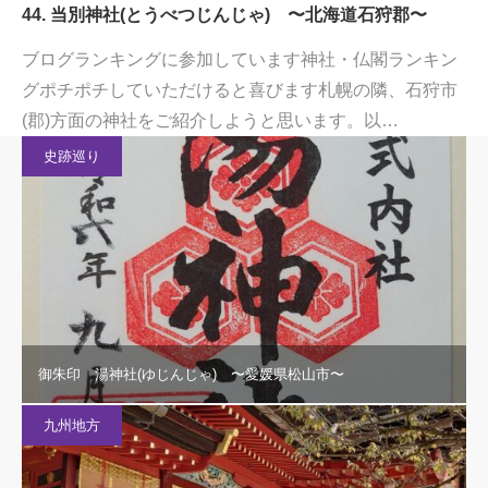
44. 当別神社(とうべつじんじゃ) 〜北海道石狩郡〜
ブログランキングに参加しています神社・仏閣ランキン
グポチポチしていただけると喜びます札幌の隣、石狩市
(郡)方面の神社をご紹介しようと思います。以…
史跡巡り
御朱印 湯神社(ゆじんじゃ) 〜愛媛県松山市〜
九州地方