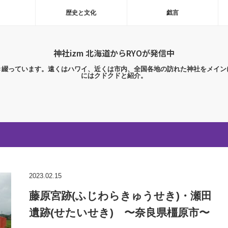
歴史と文化
戯言
神社izm 北海道からRYOが発信中
き綴っています。遠くはハワイ、近くは市内、全国各地の訪れた神社をメイン
にはクドクドと紹介。
2023.02.15
藤原宮跡(ふじわらきゅうせき)・瀬田
遺跡(せたいせき) 〜奈良県橿原市〜