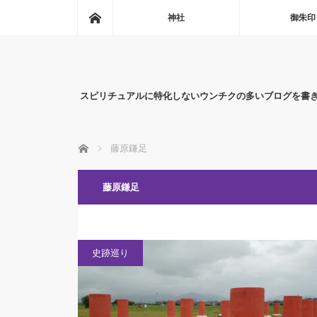
ホーム
神社
御朱印
スピリチュアルに特化しないウンチクの多いブログを書
ホーム
藤原鎌足
藤原鎌足
史跡巡り