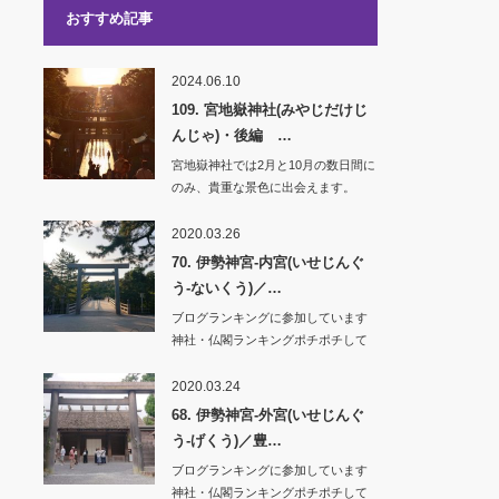
おすすめ記事
2024.06.10
109. 宮地嶽神社(みやじだけじ
んじゃ)・後編 …
宮地嶽神社では2月と10月の数日間に
のみ、貴重な景色に出会えます。
「光の道」と名…
2020.03.26
70. 伊勢神宮-内宮(いせじんぐ
う-ないくう)／…
ブログランキングに参加しています
神社・仏閣ランキングポチポチして
いただけ…
2020.03.24
68. 伊勢神宮-外宮(いせじんぐ
う-げくう)／豊…
ブログランキングに参加しています
神社・仏閣ランキングポチポチして