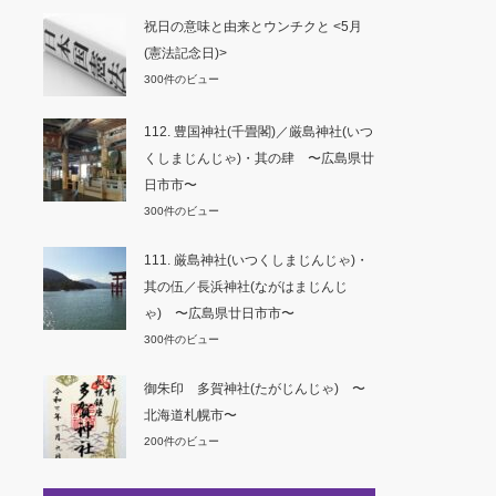
祝日の意味と由来とウンチクと <5月
(憲法記念日)>
300件のビュー
112. 豊国神社(千畳閣)／厳島神社(いつ
くしまじんじゃ)・其の肆 〜広島県廿
日市市〜
300件のビュー
111. 厳島神社(いつくしまじんじゃ)・
其の伍／長浜神社(ながはまじんじ
ゃ) 〜広島県廿日市市〜
300件のビュー
御朱印 多賀神社(たがじんじゃ) 〜
北海道札幌市〜
200件のビュー