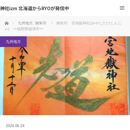
神社izm 北海道からRYOが発信中
ホーム
九州地方
,
御朱印
御朱印 宮地嶽神社(みやじだけじんじ
ゃ) 〜福岡県福津市〜
九州地方
2024.06.24