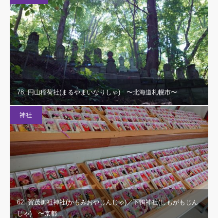
78. 円山稲荷社(まるやまいなりしゃ) 〜北海道札幌市〜
神社
62. 賀茂御祖神社(かもみおやじんじゃ)／下鴨神社(しもがもじん
じゃ) 〜京都…