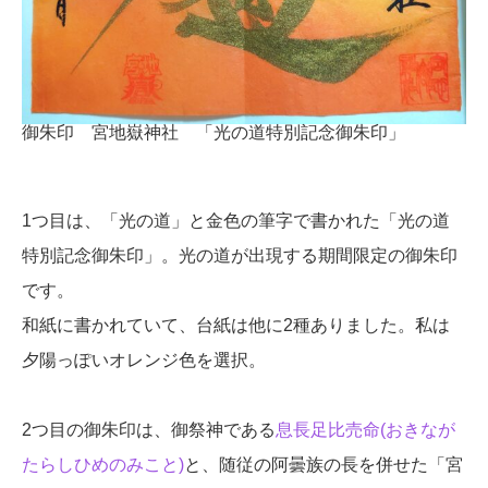
御朱印 宮地嶽神社 「光の道特別記念御朱印」
1つ目は、「光の道」と金色の筆字で書かれた「光の道
特別記念御朱印」。光の道が出現する期間限定の御朱印
です。
和紙に書かれていて、台紙は他に2種ありました。私は
夕陽っぽいオレンジ色を選択。
2つ目の御朱印は、御祭神である
息長足比売命(おきなが
たらしひめのみこと)
と、随従の阿曇族の長を併せた「宮