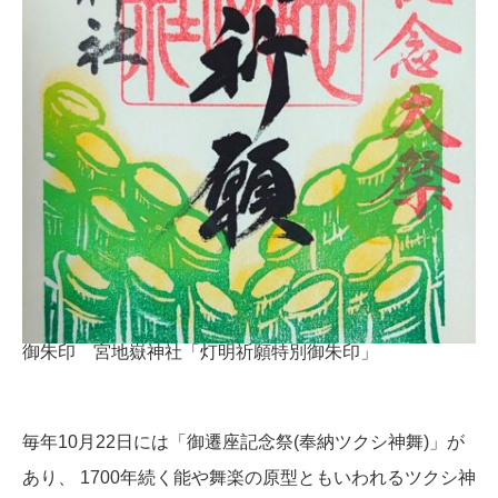
御朱印 宮地嶽神社「灯明祈願特別御朱印」
毎年10月22日には「御遷座記念祭(奉納ツクシ神舞)」が
あり、 1700年続く能や舞楽の原型ともいわれるツクシ神