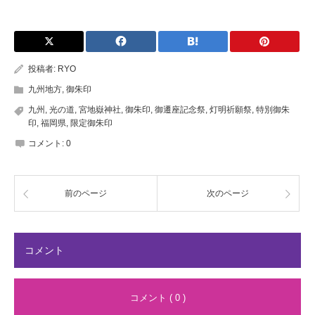
投稿者:
RYO
九州地方
,
御朱印
九州
,
光の道
,
宮地嶽神社
,
御朱印
,
御遷座記念祭
,
灯明祈願祭
,
特別御朱
印
,
福岡県
,
限定御朱印
コメント:
0
前のページ
次のページ
コメント
コメント ( 0 )