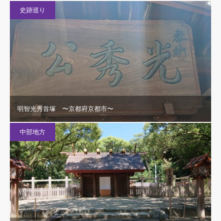
史跡巡り
明智光秀首塚 〜京都府京都市〜
中部地方