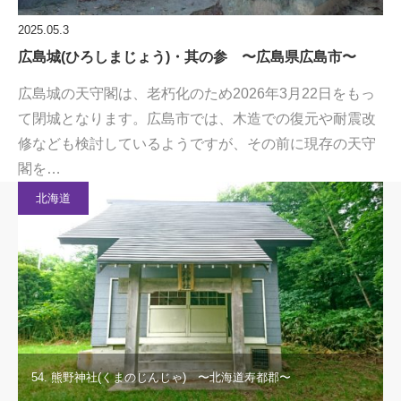
2025.05.3
広島城(ひろしまじょう)・其の参 〜広島県広島市〜
広島城の天守閣は、老朽化のため2026年3月22日をもっ
て閉城となります。広島市では、木造での復元や耐震改
修なども検討しているようですが、その前に現存の天守
閣を…
北海道
54. 熊野神社(くまのじんじゃ) 〜北海道寿都郡〜