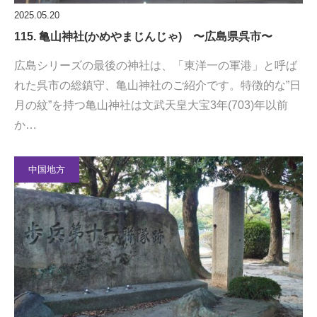
2025.05.20
115. 亀山神社(かめやまじんじゃ) 〜広島県呉市〜
広島シリーズの最後の神社は、「東洋一の軍港」と呼ば
れた呉市の総鎮守、亀山神社のご紹介です。特徴的な”日
月の紋”を持つ亀山神社は文武天皇大宝3年(703)年以前
か…
中国地方