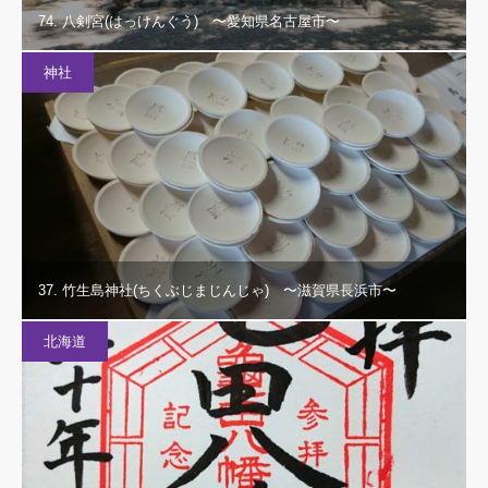
74. 八剣宮(はっけんぐう) 〜愛知県名古屋市〜
神社
37. 竹生島神社(ちくぶじまじんじゃ) 〜滋賀県長浜市〜
北海道