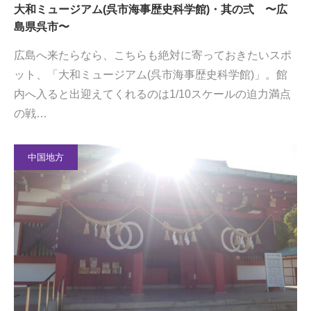
大和ミュージアム(呉市海事歴史科学館)・其の弍 〜広
島県呉市〜
広島へ来たらなら、こちらも絶対に寄っておきたいスポ
ット、「大和ミュージアム(呉市海事歴史科学館)」。館
内へ入ると出迎えてくれるのは1/10スケールの迫力満点
の戦…
中国地方