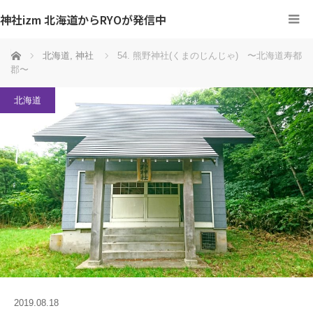
神社izm 北海道からRYOが発信中
ホーム
北海道
,
神社
54. 熊野神社(くまのじんじゃ) 〜北海道寿都
郡〜
北海道
2019.08.18