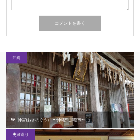
沖縄
56. 沖宮(おきのぐう) 〜沖縄県那覇市〜
史跡巡り