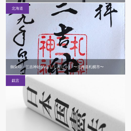
北海道
御朱印 三吉神社(みよしじんじゃ) 〜北海道札幌市〜
戯言