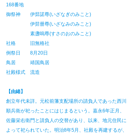
168番地
御祭神 伊弉諾尊(いざなぎのみこと)
伊弉册尊(いざなみのみこと)
素盞嗚尊(すさのおのみこと)
社格 旧無格社
例祭日 8月20日
鳥居 靖国鳥居
社殿様式 流造
【由緒】
創立年代未詳。元松前藩支配場所の請負人であった西川
順兵衛が祀ったことにはじまるという。嘉永6年正月、
佐藤栄右衛門と請負人の交替があり、以来、地元住民に
よって祀られていた。明治8年5月、社殿を再建するが、