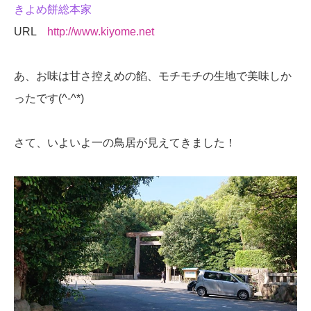
きよめ餅総本家
URL
http://www.kiyome.net
あ、お味は甘さ控えめの餡、モチモチの生地で美味しか
ったです(^-^*)
さて、いよいよ一の鳥居が見えてきました！