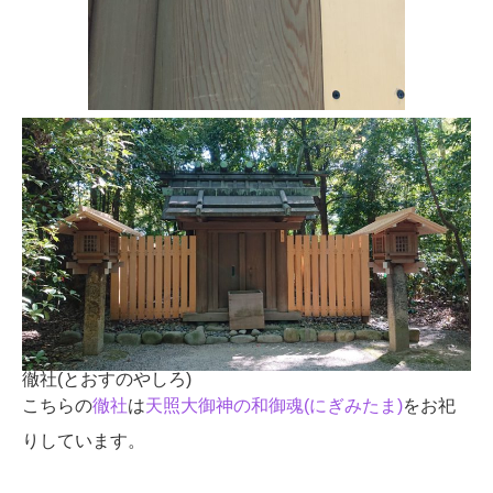
徹社(とおすのやしろ)
こちらの
徹社
は
天照大御神の和御魂(にぎみたま)
をお祀
りしています。