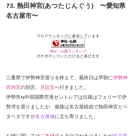
73. 熱田神宮(あつたじんぐう) 〜愛知県
名古屋市〜
ブログランキングに参加しています
神社・仏閣ランキング
ポチポチしていただけると喜びます
三重県で伊勢神宮巡りを終えて、最終日は早朝に
伊勢神
宮内宮
の別宮、
月読宮
へ行きました。
伊勢市⇆中部国際空港セントレアは往路はフェリーで伊
勢湾を渡りましたが、復路は名古屋経由で熱田神宮とベ
タベタですが
名古屋城
に立ち寄りました。
お城に関しては
二条城
のトラウマがありましたが
名古屋