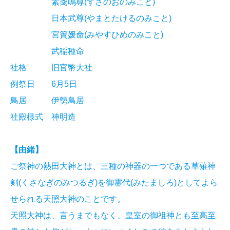
素戔嗚尊(すさのおのみこと)
日本武尊(やまとたけるのみこと)
宮簀媛命(みやすひめのみこと)
武稲種命
社格 旧官幣大社
例祭日 6月5日
鳥居 伊勢鳥居
社殿様式 神明造
【由緒】
ご祭神の熱田大神とは、三種の神器の一つである草薙神
剣(くさなぎのみつるぎ)を御霊代(みたましろ)としてよら
せられる天照大神のことです。
天照大神は、言うまでもなく、皇室の御祖神とも至高至