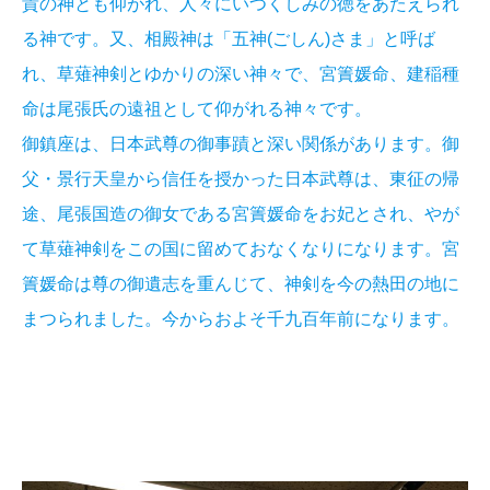
貴の神とも仰がれ、人々にいつくしみの徳をあたえられ
る神です。又、相殿神は「五神(ごしん)さま」と呼ば
れ、草薙神剣とゆかりの深い神々で、宮簀媛命、建稲種
命は尾張氏の遠祖として仰がれる神々です。
御鎮座は、日本武尊の御事蹟と深い関係があります。御
父・景行天皇から信任を授かった日本武尊は、東征の帰
途、尾張国造の御女である宮簀媛命をお妃とされ、やが
て草薙神剣をこの国に留めておなくなりになります。宮
簀媛命は尊の御遺志を重んじて、神剣を今の熱田の地に
まつられました。今からおよそ千九百年前になります。