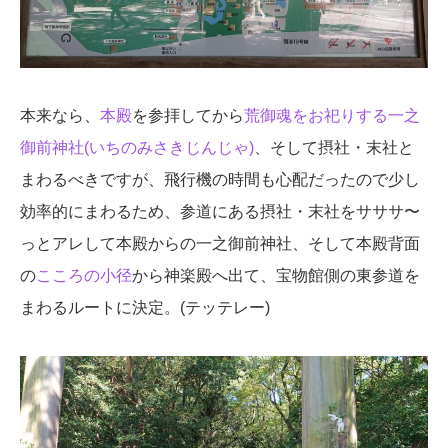
本来なら、
本殿
を参拝してから
荒御魂をお祀りする一之
御前神社(いちのみさきじんじゃ)
、そして摂社・末社と
まわるべきですが、飛行機の時間も心配だったので少し
効率的にまわるため、参道にある摂社・末社をサササ〜
っとアレして本殿からの一之御前神社、そして本殿背面
の
こころの小径
から神楽殿へ出て、宝物館側の東参道を
まわるルートに決定。(テッテレー)