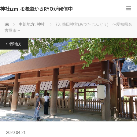
神社izm 北海道からRYOが発信中
ホーム
中部地方
,
神社
73. 熱田神宮(あつたじんぐう) 〜愛知県名
古屋市〜
中部地方
2020.04.21