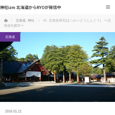
神社izm 北海道からRYOが発信中
ホーム
北海道
,
神社
41. 北海道神宮(ほっかいどうじんぐう) 〜北
海道札幌市〜
北海道
2016.01.21