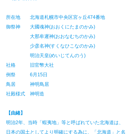
所在地 北海道札幌市中央区宮ヶ丘474番地
御祭神 大國魂神(おおくにたまのかみ)
大那牟遲神(おおなむちのかみ)
少彦名神(すくなひこなのかみ)
明治天皇(めいじてんのう)
社格 旧官幣大社
例祭 6月15日
鳥居 神明鳥居
社殿様式 神明造
【由緒】
明治2年、当時「蝦夷地」等と呼ばれていた北海道は、
日本の国土としてより明確にする為に、「北海道」と名