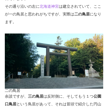
その通り沿いの左に
北海道神宮
は建立されていて、ここ
が一の鳥居と思われがちですが、実際は
二の鳥居
になり
ます。
二の鳥居
余談ですが、
三の鳥居
は反対側に、そしてもう１つ
公園
口鳥居
という鳥居があって、それは冒頭で紹介した円山