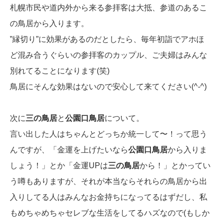
札幌市民や道内外から来る参拝客は大抵、参道のあるこ
の鳥居から入ります。
”縁切り”に効果があるのだとしたら、毎年初詣でアホほ
ど混み合うぐらいの参拝客のカップル、ご夫婦はみんな
別れてることになります(笑)
鳥居にそんな効果はないので安心して来てください(^-^)
次に
三の鳥居
と
公園口鳥居
について。
言い出した人はちゃんとどっちか統一して〜！って思う
んですが、「金運を上げたいなら
公園口鳥居
から入りま
しょう！」とか「金運UPは
三の鳥居
から！」とかってい
う噂もありますが、それが本当ならそれらの鳥居から出
入りしてる人はみんなお金持ちになってるはずだし、私
もめちゃめちゃセレブな生活をしてるハズなので(もしか