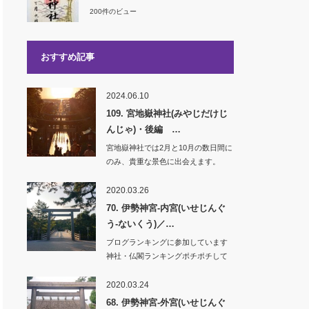
200件のビュー
おすすめ記事
2024.06.10
109. 宮地嶽神社(みやじだけじ
んじゃ)・後編 …
宮地嶽神社では2月と10月の数日間に
のみ、貴重な景色に出会えます。
「光の道」と名…
2020.03.26
70. 伊勢神宮-内宮(いせじんぐ
う-ないくう)／…
ブログランキングに参加しています
神社・仏閣ランキングポチポチして
いただけ…
2020.03.24
68. 伊勢神宮-外宮(いせじんぐ