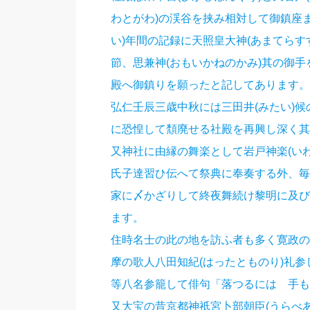
わとがわ)の渓谷を挟み相対して御鎮座ま
い)年間の記録に天照皇大神(あまてらす
節、思兼神(おもいかねのかみ)其の御手
殿へ御鎮りを願ったと記してあります。
弘仁壬辰三歳中秋には三田井(みたい)候
に恐惶して頽廃せる社殿を再興し深く其
又神社に由縁の舞楽として岩戸神楽(い
氏子達習ひ伝へて祭典に奉奏する外、毎
家に〆かざりして終夜舞続け黎明に及び
ます。
住時名士の此の地を訪ふ者も多く寛政の
摩の歌人八田知紀(はったとものり)礼参
等八名参籠して俳句「落つるには 手も
又大宝の昔京都神祇宮卜部朝臣(うらべ