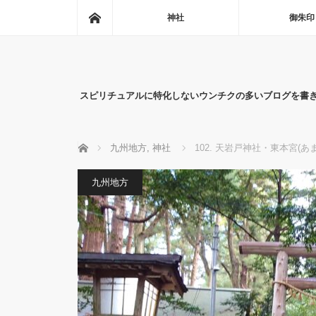
ホーム
神社
御朱印
スピリチュアルに特化しないウンチクの多いブログを書
ホーム
九州地方
,
神社
102. 天岩戸神社・東本宮
九州地方