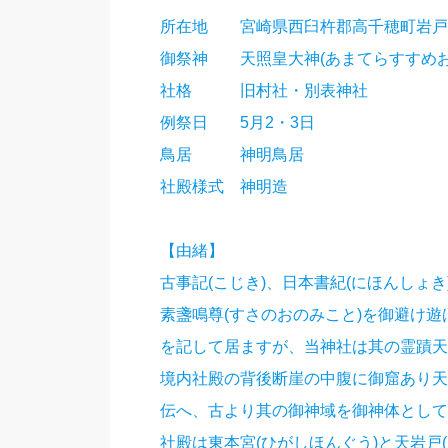
所在地 宮崎県西臼杵郡高千穂町岩戸1
御祭神 天照皇大神(あまてらすすめお
社格 旧村社・別表神社
例祭日 5月2・3日
鳥居 神明鳥居
社殿様式
神明造
【由緒】
古事記(こじき)、日本書紀(にほんしょ
素盞鳴尊(すさのおのみこと)を御避け遊
を記して居ますが、当神社は其の霊蹟天
境内社殿の背後断崖の中腹に御窟あり天
伝へ、古より其の御神域を御神体として
社殿は東本宮(ひがしほんぐう)と天岩戸(