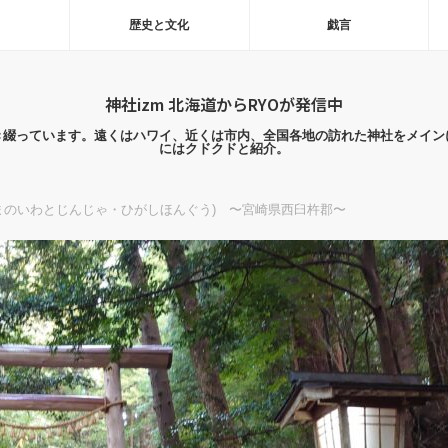
歴史と文化
戯言
神社izm 北海道からRYOが発信中
き綴っています。遠くはハワイ、近くは市内、全国各地の訪れた神社をメイン
にはクドクドと紹介。
(あまのいわとじんじゃ・ひがしほんぐう) 〜宮崎県西臼杵郡〜