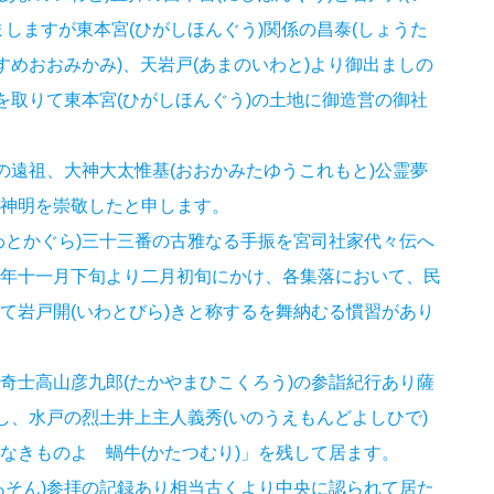
しますが東本宮(ひがしほんぐう)関係の昌泰(しょうた
すめおおみかみ)、天岩戸(あまのいわと)より御出ましの
を取りて東本宮(ひがしほんぐう)の土地に御造営の御社
の遠祖、大神大太惟基(おおかみたゆうこれもと)公霊夢
神明を崇敬したと申します。
わとかぐら)三十三番の古雅なる手振を宮司社家代々伝へ
年十一月下旬より二月初旬にかけ、各集落において、民
て岩戸開(いわとびら)きと称するを舞納むる慣習があり
奇士高山彦九郎(たかやまひこくろう)の参詣紀行あり薩
し、水戸の烈土井上主人義秀(いのうえもんどよしひで)
なきものよ 蝸牛(かたつむり)」を残して居ます。
あそん)参拝の記録あり相当古くより中央に認られて居た