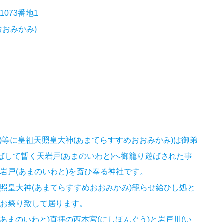
073番地1
おみかみ)
き)等に皇祖天照皇大神(あまてらすすめおおみかみ)は御弟
ばして暫く天岩戸(あまのいわと)へ御籠り遊ばされた事
岩戸(あまのいわと)を斎ひ奉る神社です。
照皇大神(あまてらすすめおおみかみ)籠らせ給ひし処と
お祭り致して居ります。
あまのいわと)直拝の西本宮(にしほんぐう)と岩戸川(い