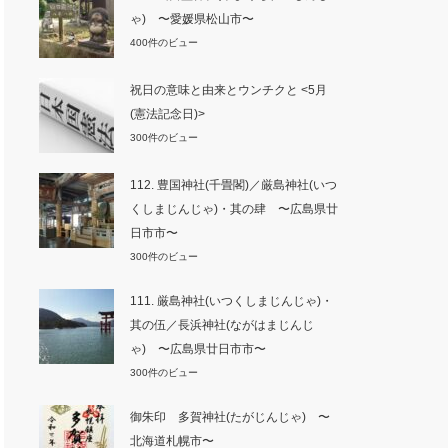
ゃ) 〜愛媛県松山市〜
400件のビュー
祝日の意味と由来とウンチクと <5月
(憲法記念日)>
300件のビュー
112. 豊国神社(千畳閣)／厳島神社(いつ
くしまじんじゃ)・其の肆 〜広島県廿
日市市〜
300件のビュー
111. 厳島神社(いつくしまじんじゃ)・
其の伍／長浜神社(ながはまじんじ
ゃ) 〜広島県廿日市市〜
300件のビュー
御朱印 多賀神社(たがじんじゃ) 〜
北海道札幌市〜