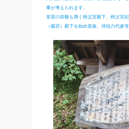
事が考えられます。
皇室の崇敬も厚く秩父宮殿下、秩父宮妃
（義宮）殿下を始め皇族、侍従の代参等