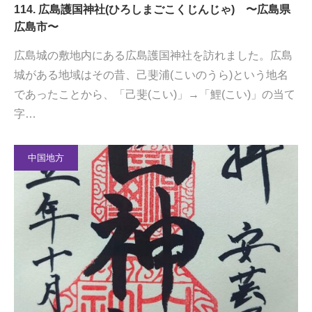
114. 広島護国神社(ひろしまごこくじんじゃ) 〜広島県
広島市〜
広島城の敷地内にある広島護国神社を訪れました。広島
城がある地域はその昔、己斐浦(こいのうら)という地名
であったことから、「己斐(こい)」→「鯉(こい)」の当て
字…
中国地方