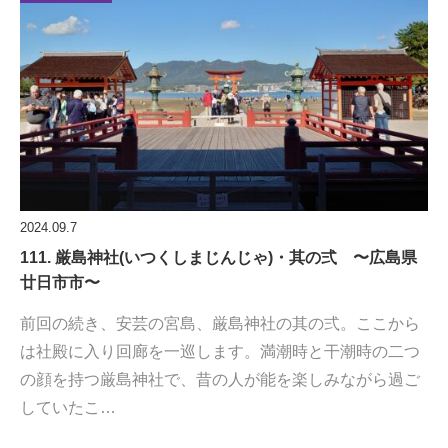
2024.09.7
111. 厳島神社(いつくしまじんじゃ)・其の弍 〜広島県
廿日市市〜
前回の続き、安芸の宮島、厳島神社の其の弍。ここから
は社殿に入り回廊を一巡します。満潮時と干潮時の二つ
の顔を持つ厳島神社で、昔の人が能を楽しみながら過ご
していたこ…