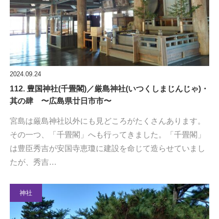
2024.09.24
112. 豊国神社(千畳閣)／厳島神社(いつくしまじんじゃ)・
其の肆 〜広島県廿日市市〜
宮島は厳島神社以外にも見どころがたくさんあります。
その一つ、「千畳閣」へも行ってきました。「千畳閣」
は豊臣秀吉が安国寺恵瓊に建設を命じて造らせていまし
たが、秀吉…
神社