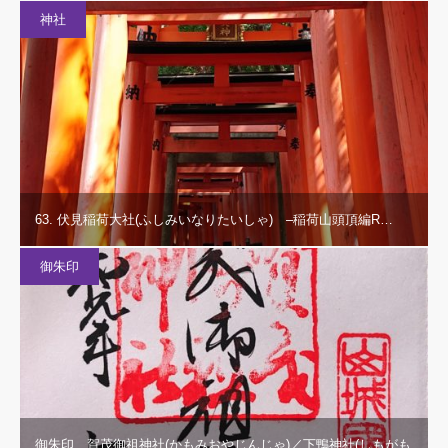
神社
63. 伏見稲荷大社(ふしみいなりたいしゃ) –稲荷山頭頂編R…
御朱印
御朱印 賀茂御祖神社(かもみおやじんじゃ)／下鴨神社(しもがも