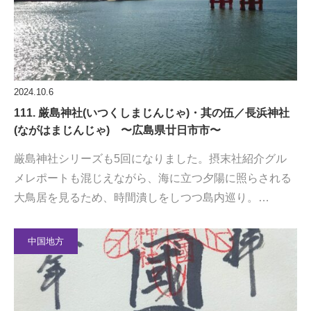
2024.10.6
111. 厳島神社(いつくしまじんじゃ)・其の伍／長浜神社
(ながはまじんじゃ) 〜広島県廿日市市〜
厳島神社シリーズも5回になりました。摂末社紹介グル
メレポートも混じえながら、海に立つ夕陽に照らされる
大鳥居を見るため、時間潰しをしつつ島内巡り。…
中国地方