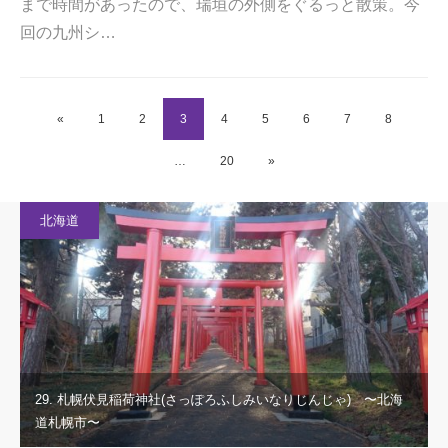
まで時間があったので、瑞垣の外側をぐるっと散策。今
回の九州シ…
«
1
2
3
4
5
6
7
8
…
20
»
北海道
29. 札幌伏見稲荷神社(さっぽろふしみいなりじんじゃ) 〜北海
道札幌市〜