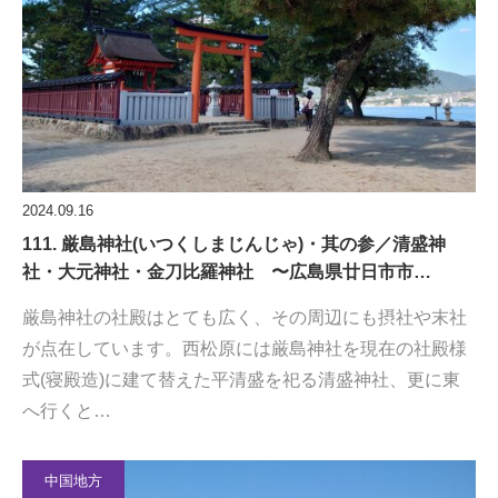
2024.09.16
111. 厳島神社(いつくしまじんじゃ)・其の参／清盛神
社・大元神社・金刀比羅神社 〜広島県廿日市市…
厳島神社の社殿はとても広く、その周辺にも摂社や末社
が点在しています。西松原には厳島神社を現在の社殿様
式(寝殿造)に建て替えた平清盛を祀る清盛神社、更に東
へ行くと…
中国地方