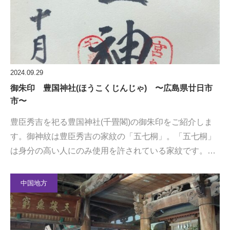
2024.09.29
御朱印 豊国神社(ほうこくじんじゃ) 〜広島県廿日市
市〜
豊臣秀吉を祀る豊国神社(千畳閣)の御朱印をご紹介しま
す。御神紋は豊臣秀吉の家紋の「五七桐」。「五七桐」
は身分の高い人にのみ使用を許されている家紋です。…
中国地方